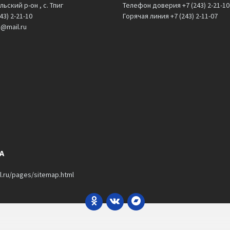
льский р-он , с. Тпиг
Телефон доверия +7 (243) 2-21-10
43) 2-21-10
Горячая линия +7 (243) 2-11-07
o@mail.ru
А
l.ru/pages/sitemap.html
Odnoklassniki
VK
Bandcamp