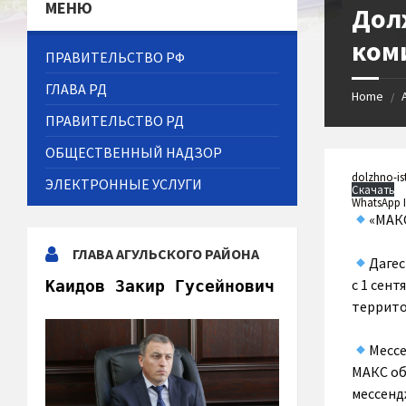
МЕНЮ
Дол
ком
ПРАВИТЕЛЬСТВО РФ
ГЛАВА РД
Home
/
ПРАВИТЕЛЬСТВО РД
ОБЩЕСТВЕННЫЙ НАДЗОР
dolzhno-is
ЭЛЕКТРОННЫЕ УСЛУГИ
Скачать
WhatsApp I
«МАКС
ГЛАВА АГУЛЬСКОГО РАЙОНА
Дагес
с 1 сен
Каидов Закир Гусейнович
террито
Мессе
МАКС об
мессенд