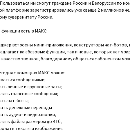
 Пользоваться им смогут граждане России и Белоруссии по но
й платформе зарегистрировались уже свыше 2 миллионов чел
му суверенитету России.
 функции есть в МАКС:
нджер встроены мини-приложения, конструкторы чат-ботов, 
едлагает как базовые функции, так и новые, которых нет у з
 качество звонков, благодаря чему общаться с абонентом мож
егодня с помощью МАКС можно:
ваться сообщениями;
ать личные и групповые чаты;
лять голосовые сообщения;
ать чат-боты;
шать денежные переводы
ать аудио- и видеозвонки;
лять файлы размером до 4 Гб;
ровать тексты и изображения;