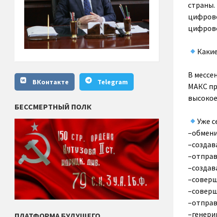
страны.
цифрово
цифрово
Какие
В мессе
ВКонтакте
Telegram
МАКС пр
высокое
БЕССМЕРТНЫЙ ПОЛК
Уже с
–обмени
–создав
–отправ
–создав
–совер
–соверш
–отправ
–генери
ПЛАТФОРМА БУДУЩЕГО