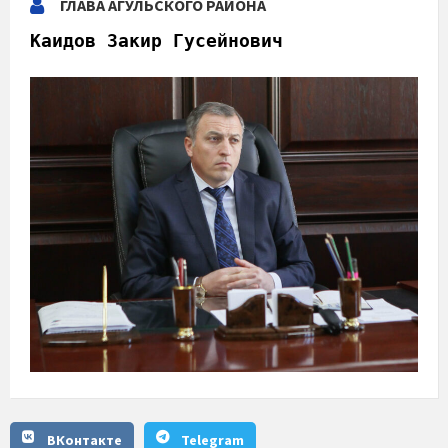
ГЛАВА АГУЛЬСКОГО РАЙОНА
Каидов Закир Гусейнович
ВКонтакте
Telegram