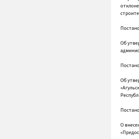
отклоне
строите
Постано
Об утве
админис
Постан
Об утве
«Агульс
Республи
Постан
О внесе
«Предос