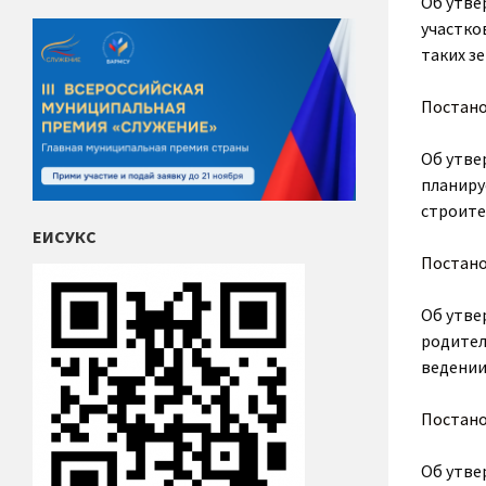
Об утве
участко
таких з
Постан
Об утве
планиру
строите
ЕИСУКС
Постан
Об утве
родител
ведении
Постан
Об утве