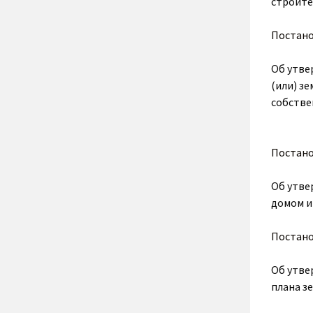
строите
Постан
Об утве
(или) з
собстве
Постан
Об утве
домом и
Постан
Об утве
плана з