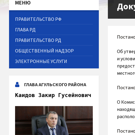
МЕНЮ
Док
ПРАВИТЕЛЬСТВО РФ
ГЛАВА РД
Постан
ПРАВИТЕЛЬСТВО РД
ОБЩЕСТВЕННЫЙ НАДЗОР
Об утве
и услов
ЭЛЕКТРОННЫЕ УСЛУГИ
предост
местног
ГЛАВА АГУЛЬСКОГО РАЙОНА
Постан
Каидов Закир Гусейнович
О Комис
находящ
располо
Постан