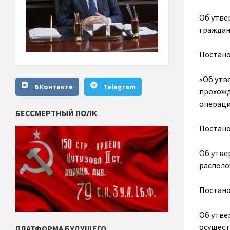
Об утве
граждан
Постан
«Об утв
ВКонтакте
Telegram
прохожд
операци
БЕССМЕРТНЫЙ ПОЛК
Постан
Об утве
располо
Постан
Об утве
осущест
ПЛАТФОРМА БУДУЩЕГО