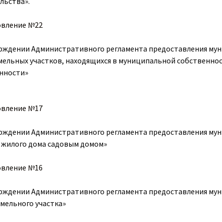
льства».
овление №22
рждении Административного регламента предоставления мун
емельных участков, находящихся в муниципальной собственнос
нности»
овление №17
рждении Административного регламента предоставления мун
 жилого дома садовым домом»
овление №16
рждении Административного регламента предоставления мун
емельного участка»