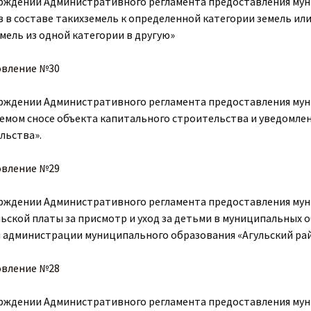
рждении Административного регламента предоставления муни
в в составе такихземель к определенной категории земель или
емель из одной категории в другую»
овление №30
рждении Административного регламента предоставления мун
емом сносе объекта капитального строительства и уведомлен
льства».
овление №29
рждении Административного регламента предоставления мун
ьской платы за присмотр и уход за детьми в муниципальных 
 администрации муниципального образования «Агульский рай
овление №28
рждении Административного регламента предоставления мун