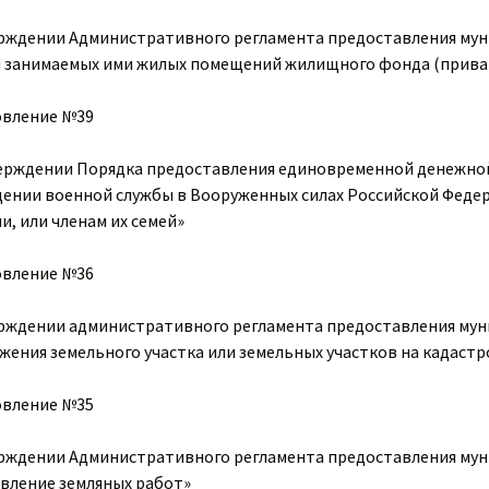
рждении Административного регламента предоставления мун
 занимаемых ими жилых помещений жилищного фонда (прива
овление №39
ерждении Порядка предоставления единовременной денежно
ении военной службы в Вооруженных силах Российской Федера
и, или членам их семей»
овление
№36
рждении административного регламента предоставления мун
жения земельного участка или земельных участков на кадаст
овление №35
рждении Административного регламента предоставления мун
вление земляных работ»