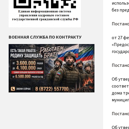
использ
без пре
Постан
ВОЕННАЯ СЛУЖБА ПО КОНТРАКТУ
от 27 ф
«Предос
государ
Постан
Об утве
соответ
дома тр
муницип
Постан
Об утве