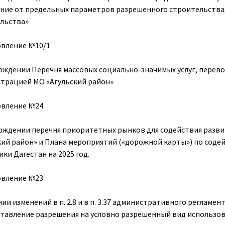
ние от предельных параметров разрешенного строительства
льства»
вление №10/1
рждении Перечня массовых социально-значимых услуг, пере
трацией МО «Агульский район»
овление №24
рждении перечня приоритетных рынков для содействия разв
кий район» и Плана мероприятий («дорожной карты») по соде
ки Дагестан на 2025 год.
овление №23
нии изменений в п. 2.8 и в п. 3.37 административного реглам
тавление разрешения на условно разрешенный вид использов