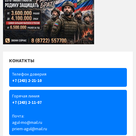
КОНАТКТЫ
Телефон доверия
+7 (243) 2-21-10
Горячая линия
+7 (243) 2-11-07
Почта:
agul-mo@mail.ru
priem-agul@mail.ru