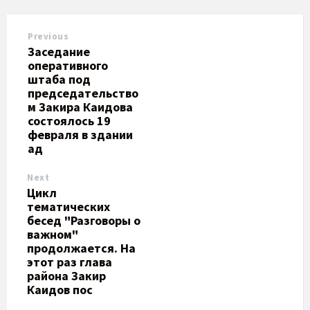
Previous
Заседание
оперативного
штаба под
председательство
м Закира Каидова
состоялось 19
февраля в здании
ад
Next
Цикл
тематических
бесед "Разговоры о
важном"
продолжается. На
этот раз глава
района Закир
Каидов пос