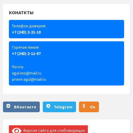
КОНАТКТЫ
Телефон доверия
+7 (243) 2-21-10
Горячая линия
+7 (243) 2-11-07
Почта:
agul-mo@mail.ru
priem-agul@mail.ru
ВКонтакте
Telegram
Ок
Версия сайта для слабовидящих