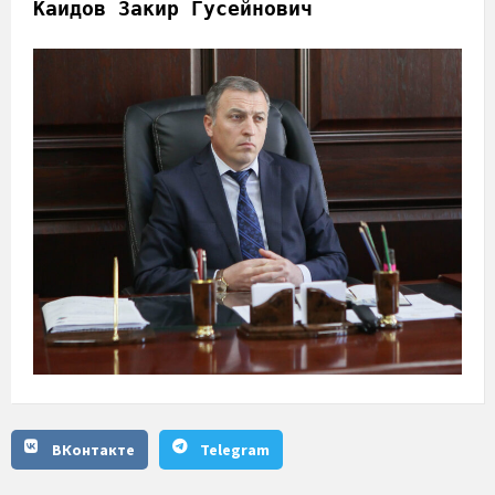
Каидов Закир Гусейнович
ВКонтакте
Telegram