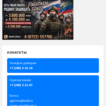
КОНАТКТЫ
Телефон доверия
+7 (243) 2-21-10
Горячая линия
+7 (243) 2-11-07
Почта:
agul-mo@mail.ru
priem-agul@mail.ru