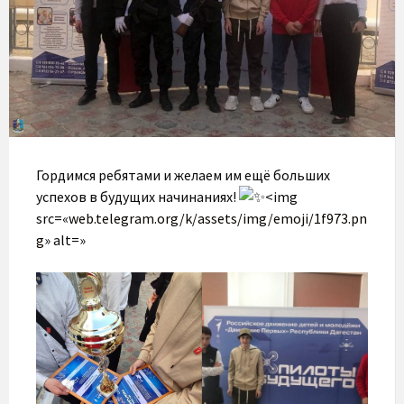
Гордимся ребятами и желаем им ещё больших
успехов в будущих начинаниях!
<img
src=«
web.telegram.org/k/assets/img/emoji/1f973.pn
g
» alt=»