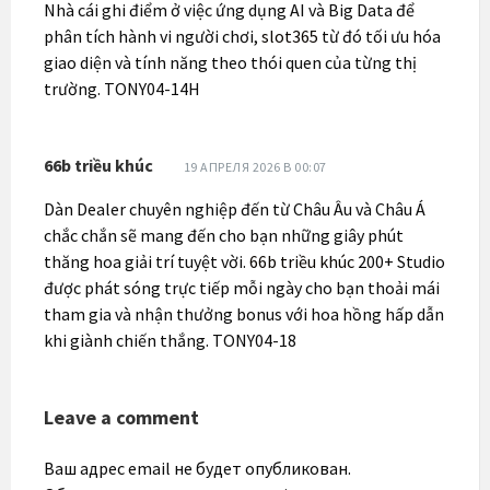
Nhà cái ghi điểm ở việc ứng dụng AI và Big Data để
phân tích hành vi người chơi,
slot365
từ đó tối ưu hóa
giao diện và tính năng theo thói quen của từng thị
trường. TONY04-14H
66b triều khúc
19 АПРЕЛЯ 2026 В 00:07
Dàn Dealer chuyên nghiệp đến từ Châu Âu và Châu Á
chắc chắn sẽ mang đến cho bạn những giây phút
thăng hoa giải trí tuyệt vời.
66b triều khúc
200+ Studio
được phát sóng trực tiếp mỗi ngày cho bạn thoải mái
tham gia và nhận thưởng bonus với hoa hồng hấp dẫn
khi giành chiến thắng. TONY04-18
Leave a comment
Ваш адрес email не будет опубликован.