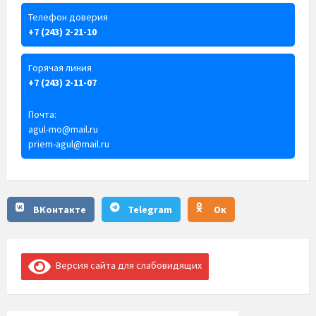
Телефон доверия
+7 (243) 2-21-10
Горячая линия
+7 (243) 2-11-07
Почта:
agul-mo@mail.ru
priem-agul@mail.ru
ВКонтакте
Telegram
Ок
Версия сайта для слабовидящих