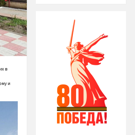
их в
ому и