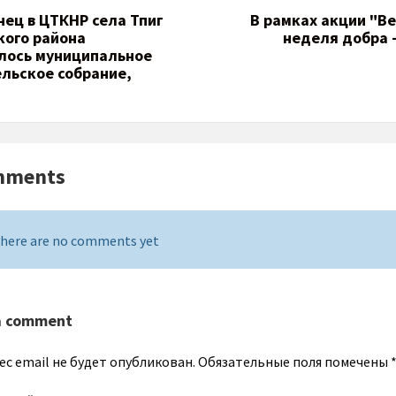
нец в ЦТКНР села Тпиг
В рамках акции "В
кого района
неделя добра -
лось муниципальное
льское собрание,
mments
here are no comments yet
a comment
ес email не будет опубликован.
Обязательные поля помечены