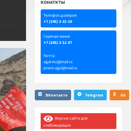
КОНАТКТЫ
Телефон доверия
+7 (243) 2-21-10
Горячая линия
+7 (243) 2-11-07
Почта:
agul-mo@mail.ru
priem-agul@mail.ru
ВКонтакте
Telegram
Ок
Версия сайта для
слабовидящих