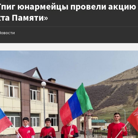
.Тпиг юнармейцы провели акцию
хта Памяти»
Новости