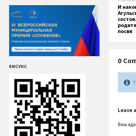
Previous
И нако
Агульс
состоя
родите
посвя
0 Co
ЕИСУКС
T
Leave 
Ваш адр