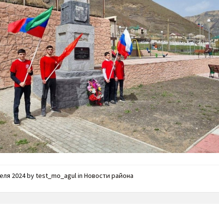
реля 2024
by
test_mo_agul
in
Новости района