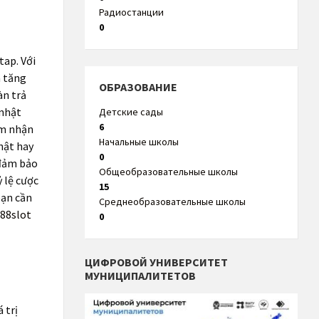
Радиостанции
0
tap. Với
a tăng
ОБРАЗОВАНИЕ
àn trả
 nhật
Детские сады
6
cảm nhận
Начальные школы
hật hay
0
 đảm bảo
Общеобразовательные школы
ỷ lệ cược
15
bạn cần
Среднеобразовательные школы
88slot
0
ЦИФРОВОЙ УНИВЕРСИТЕТ
МУНИЦИПАЛИТЕТОВ
 trị