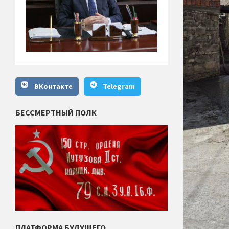
ВКонтакте
Telegram
БЕССМЕРТНЫЙ ПОЛК
ПЛАТФОРМА БУДУЩЕГО