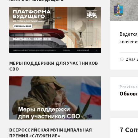
Ведется
значени
2 мая
МЕРЫ ПОДДЕРЖКИ ДЛЯ УЧАСТНИКОВ
СВО
Previous
Обновл
7 Co
ВСЕРОССИЙСКАЯ МУНИЦИПАЛЬНАЯ
ПРЕМИЯ «СЛУЖЕНИЕ»