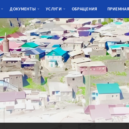
ДОКУМЕНТЫ
УСЛУГИ
ОБРАЩЕНИЯ
ПРИЕМНА