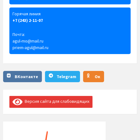
Горячая линия
+7 (243) 2-11-07
Почта:
agul-mo@mail.ru
priem-agul@mail.ru
ВКонтакте
Telegram
Ок
Версия сайта для слабовидящих