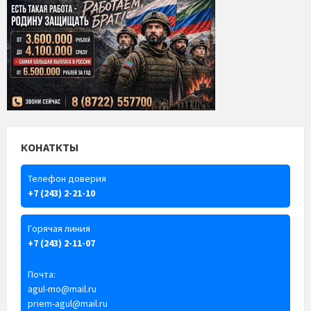
КОНАТКТЫ
Телефон доверия
+7 (243) 2-21-10
Горячая линия
+7 (243) 2-11-07
Почта:
agul-mo@mail.ru
priem-agul@mail.ru