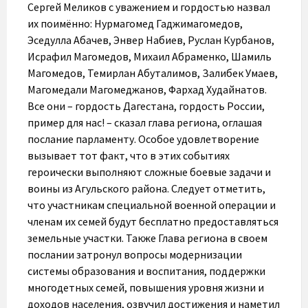
Сергей Меликов с уважением и гордостью назвал
их поимённо: Нурмагомед Гаджимагомедов,
Эседулла Абачев, Энвер Набиев, Руслан Курбанов,
Исрафил Магомедов, Михаил Абраменко, Шамиль
Магомедов, Темирлан Абуталимов, Залибек Умаев,
Магомедали Магомеджанов, Фархад Худайнатов.
Все они – гордость Дагестана, гордость России,
пример для нас! – сказал глава региона, оглашая
послание парламенту. Особое удовлетворение
вызывает тот факт, что в этих событиях
героически выполняют сложные боевые задачи и
воины из Агульского района. Следует отметить,
что участникам специальной военной операции и
членам их семей будут бесплатно предоставляться
земельные участки. Также Глава региона в своем
послании затронул вопросы модернизации
системы образования и воспитания, поддержки
многодетных семей, повышения уровня жизни и
доходов населения, озвучил достижения и наметил