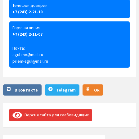
Телефон доверия
+7 (243) 2-21-10
Горячая линия
+7 (243) 2-11-07
Почта:
agul-mo@mail.ru
priem-agul@mail.ru
ВКонтакте
Telegram
Ок
Версия сайта для слабовидящих