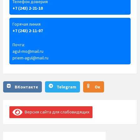
Телефон доверия
+7 (243) 2-21-10
Горячая линия
+7 (243) 2-11-07
Почта:
agul-mo@mail.ru
priem-agul@mail.ru
ВКонтакте
Telegram
Ок
Версия сайта для слабовидящих