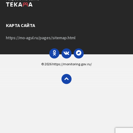
КАРТА САЙТА
https://mo-agul.ru/pages/sitemap.html
Odnoklassniki
VK
Bandcamp
© 2026 https://monitoring.gov.ru/