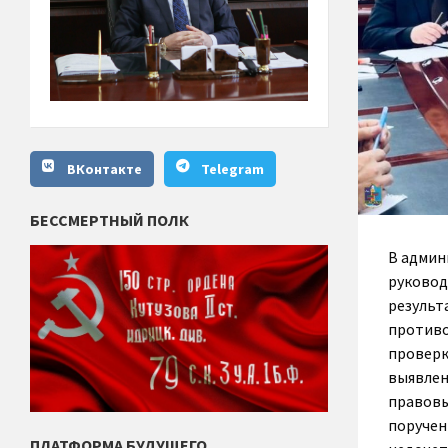
ВКонтакте
Telegram
БЕССМЕРТНЫЙ ПОЛК
В админ
руковод
результ
противо
проверк
выявлен
правовы
поручен
ПЛАТФОРМА БУДУЩЕГО