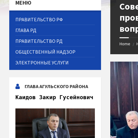
МЕНЮ
Сов
про
ПРАВИТЕЛЬСТВО РФ
воп
ГЛАВА РД
ПРАВИТЕЛЬСТВО РД
Home
/
ОБЩЕСТВЕННЫЙ НАДЗОР
ЭЛЕКТРОННЫЕ УСЛУГИ
ГЛАВА АГУЛЬСКОГО РАЙОНА
Каидов Закир Гусейнович