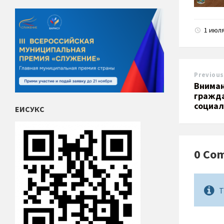
1 июл
Previous
Вниман
гражда
социал
ЕИСУКС
0 Co
T