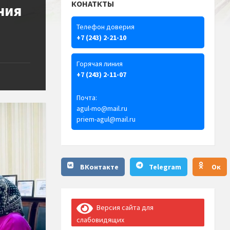
КОНАТКТЫ
ния
Телефон доверия
+7 (243) 2-21-10
Горячая линия
+7 (243) 2-11-07
Почта:
agul-mo@mail.ru
priem-agul@mail.ru
ВКонтакте
Telegram
Ок
Версия сайта для
слабовидящих