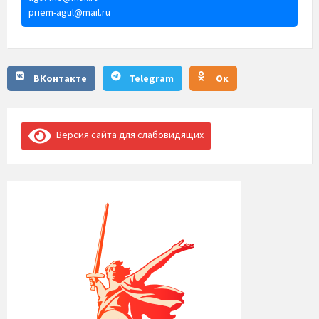
priem-agul@mail.ru
ВКонтакте
Telegram
Ок
Версия сайта для слабовидящих