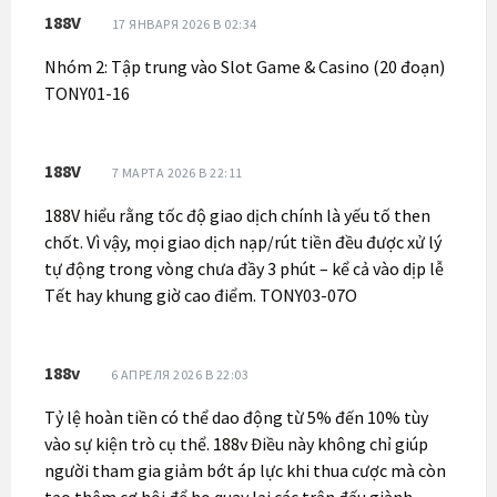
188V
17 ЯНВАРЯ 2026 В 02:34
Nhóm 2: Tập trung vào Slot Game & Casino (20 đoạn)
TONY01-16
188V
7 МАРТА 2026 В 22:11
188V
hiểu rằng tốc độ giao dịch chính là yếu tố then
chốt. Vì vậy, mọi giao dịch nạp/rút tiền đều được xử lý
tự động trong vòng chưa đầy 3 phút – kể cả vào dịp lễ
Tết hay khung giờ cao điểm. TONY03-07O
188v
6 АПРЕЛЯ 2026 В 22:03
Tỷ lệ hoàn tiền có thể dao động từ 5% đến 10% tùy
vào sự kiện trò cụ thể.
188v
Điều này không chỉ giúp
người tham gia giảm bớt áp lực khi thua cược mà còn
tạo thêm cơ hội để họ quay lại các trận đấu giành