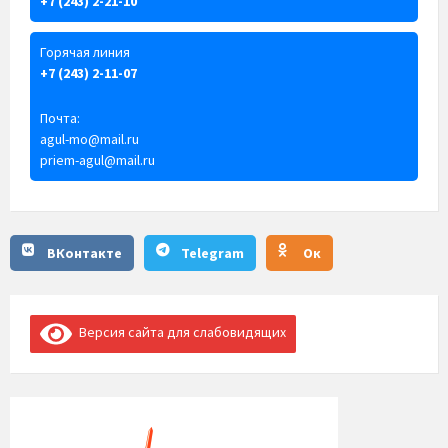
+7 (243) 2-21-10
Горячая линия
+7 (243) 2-11-07
Почта:
agul-mo@mail.ru
priem-agul@mail.ru
ВКонтакте
Telegram
Ок
Версия сайта для слабовидящих