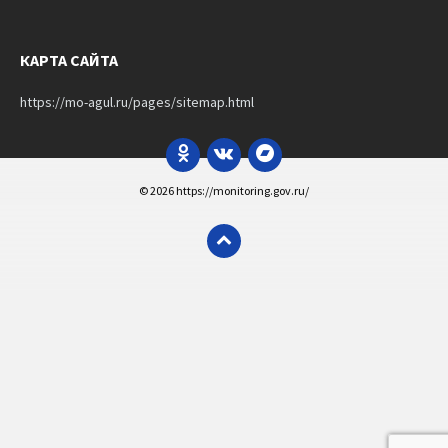
КАРТА САЙТА
https://mo-agul.ru/pages/sitemap.html
Odnoklassniki
VK
Bandcamp
© 2026 https://monitoring.gov.ru/