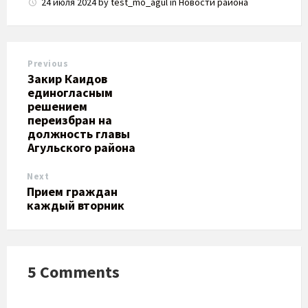
24 июля 2024
by
test_mo_agul
in
Новости района
Previous
Закир Каидов
единогласным
решением
переизбран на
должность главы
Агульского района
Next
Прием граждан
каждый вторник
5 Comments