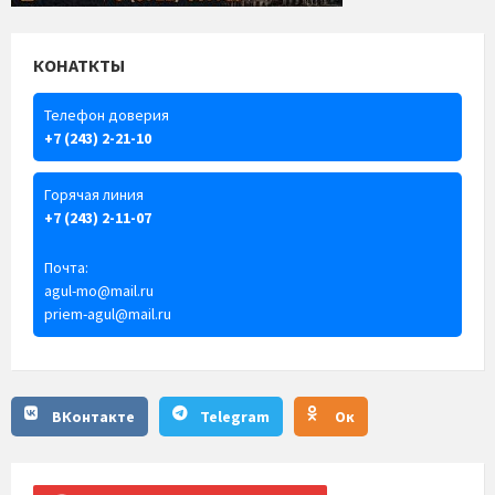
КОНАТКТЫ
Телефон доверия
+7 (243) 2-21-10
Горячая линия
+7 (243) 2-11-07
Почта:
agul-mo@mail.ru
priem-agul@mail.ru
ВКонтакте
Telegram
Ок