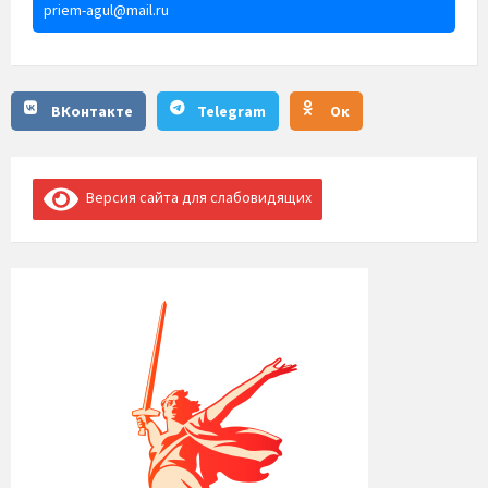
priem-agul@mail.ru
ВКонтакте
Telegram
Ок
Версия сайта для слабовидящих