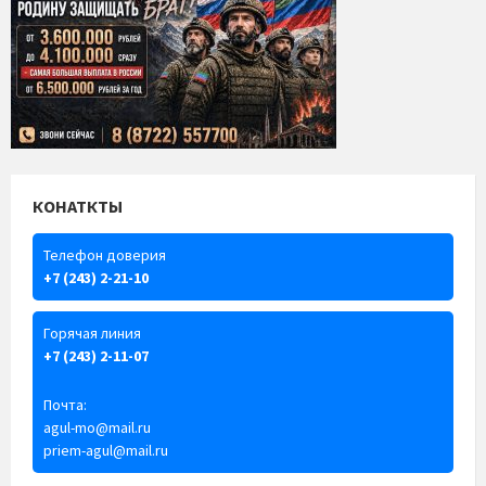
КОНАТКТЫ
Телефон доверия
+7 (243) 2-21-10
Горячая линия
+7 (243) 2-11-07
Почта:
agul-mo@mail.ru
priem-agul@mail.ru