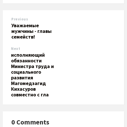
Previous
​Уважаемые
мужчины - главы
семейств!
Next
исполняющий
обязанности
Министра труда и
социального
развития
Магомедзагид
Кихасуров
совместно с гла
0 Comments