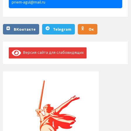
priem-agul@mail.ru
ВКонтакте
Telegram
Ок
Версия сайта для слабовидящих