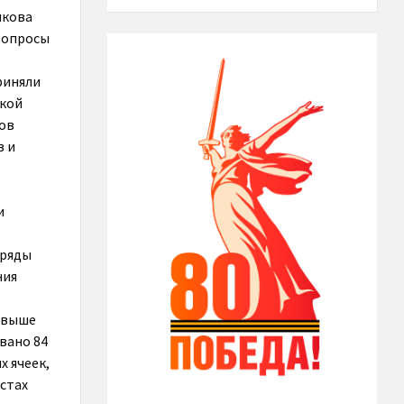
икова
вопросы
риняли
ской
нов
в и
е
и
 ряды
ния
 свыше
вано 84
х ячеек,
стах