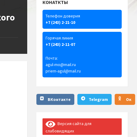
КОНАТКТЫ
кого
Телефон доверия
+7 (243) 2-21-10
Горячая линия
+7 (243) 2-11-07
Почта:
agul-mo@mail.ru
priem-agul@mail.ru
ВКонтакте
Telegram
Ок
Версия сайта для
слабовидящих