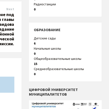
Радиостанции
0
Next
оне под
 главы
Каидова
седание
ОБРАЗОВАНИЕ
йонной
Детские сады
ческой
миссии.
6
Начальные школы
0
Общеобразовательные школы
15
Среднеобразовательные школы
0
ЦИФРОВОЙ УНИВЕРСИТЕТ
МУНИЦИПАЛИТЕТОВ