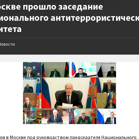
оскве прошло заседание
ионального антитеррористичес
итета
Новости
бря в Москве под руководством председателя Национального