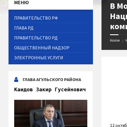
МЕНЮ
В М
Нац
ПРАВИТЕЛЬСТВО РФ
ком
ГЛАВА РД
ПРАВИТЕЛЬСТВО РД
Home
/
ОБЩЕСТВЕННЫЙ НАДЗОР
ЭЛЕКТРОННЫЕ УСЛУГИ
ГЛАВА АГУЛЬСКОГО РАЙОНА
Каидов Закир Гусейнович
12 октя