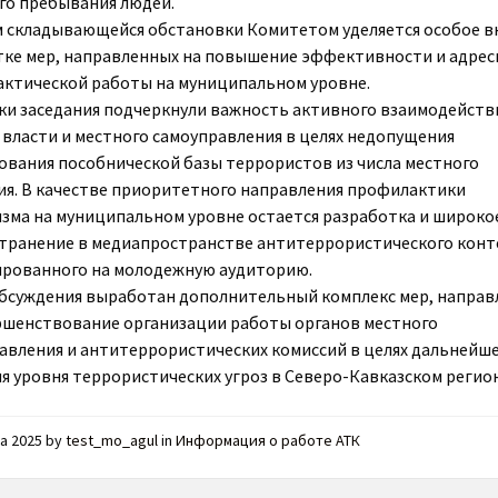
го пребывания людей.
м складывающейся обстановки Комитетом уделяется особое 
ке мер, направленных на повышение эффективности и адрес
ктической работы на муниципальном уровне.
ки заседания подчеркнули важность активного взаимодейств
 власти и местного самоуправления в целях недопущения
вания пособнической базы террористов из числа местного
ия. В качестве приоритетного направления профилактики
зма на муниципальном уровне остается разработка и широко
транение в медиапространстве антитеррористического конт
рованного на молодежную аудиторию.
обсуждения выработан дополнительный комплекс мер, напра
ршенствование организации работы органов местного
авления и антитеррористических комиссий в целях дальнейш
я уровня террористических угроз в Северо-Кавказском регион
та 2025
by
test_mo_agul
in
Информация о работе АТК