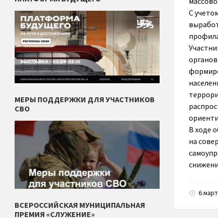
массово
С учето
выработ
профила
Участни
органов
формиро
населен
террори
МЕРЫ ПОДДЕРЖКИ ДЛЯ УЧАСТНИКОВ
распрос
СВО
ориенти
В ходе 
на сове
самоупр
снижени
6 мар
ВСЕРОССИЙСКАЯ МУНИЦИПАЛЬНАЯ
ПРЕМИЯ «СЛУЖЕНИЕ»