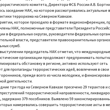
рористического комитета, Директора ФСБ России А.В. Бортн
ось заседание НАК, на котором рассматривались актуальные 
ктики терроризма на Северном Кавказе.
риятии, которое проходило в формате видеоконференции, п
 члены НАК, полномочные представители Президента Россий
ии в федеральных округах, руководители федеральных орга
тельной власти, представители правоохранительных органо
ьных служб.
 выступлении председатель НАК отметил, что международны
стические организации продолжают предпринимать попытк
лизировать обстановку в регионе, активно используют сеть
т для пропаганды террористических идей, вовлечения в свои
торонников, прежде всего из числа молодежи, и финансирова
ной деятельности.
едние три года на Северном Кавказе пресечено 29 терактов и
 преступлений террористической направленности, ликвидиро
, задержано 379 пособников. Выявлено 59 законспирированны
оторых намеревались совершить террористические акты в ме