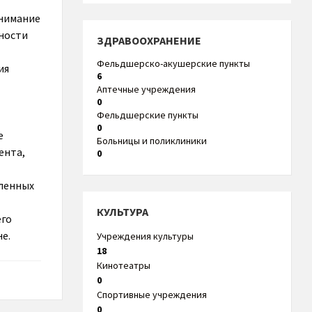
внимание
ности
ЗДРАВООХРАНЕНИЕ
Фельдшерско-акушерские пункты
ия
6
Аптечные учреждения
0
Фельдшерские пункты
0
е
Больницы и поликлиники
ента,
0
вленных
КУЛЬТУРА
его
е.
Учреждения культуры
18
Кинотеатры
0
Спортивные учреждения
0