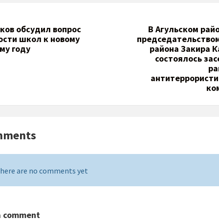
ков обсудил вопрос
В Агульском рай
ости школ к новому
председательством
му году
района Закира 
состоялось за
ра
антитеррористи
ко
mments
here are no comments yet
a comment