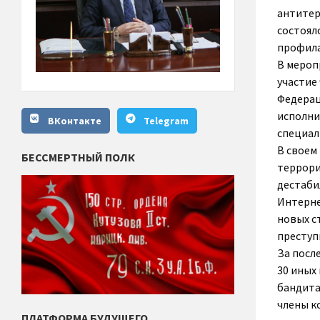
антитер
состоял
профила
В мероп
участие
Федерац
исполни
ВКонтакте
Telegram
специал
В своем
БЕССМЕРТНЫЙ ПОЛК
террори
дестаби
Интерне
новых с
преступ
За посл
30 иных
бандита
члены к
ПЛАТФОРМА БУДУЩЕГО