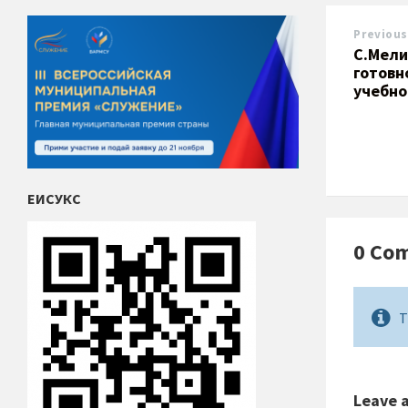
Previous
С.Мели
готовн
учебно
ЕИСУКС
0 Co
T
Leave 