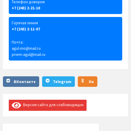
Телефон доверия
+7 (243) 2-21-10
Горячая линия
+7 (243) 2-11-07
Почта:
agul-mo@mail.ru
priem-agul@mail.ru
ВКонтакте
Telegram
Ок
Версия сайта для слабовидящих