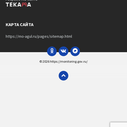
КАРТА САЙТА
https://mo-agul.ru/pages/sitemap.html
Odnoklassniki
VK
Bandcamp
© 2026 https://monitoring.gov.ru/