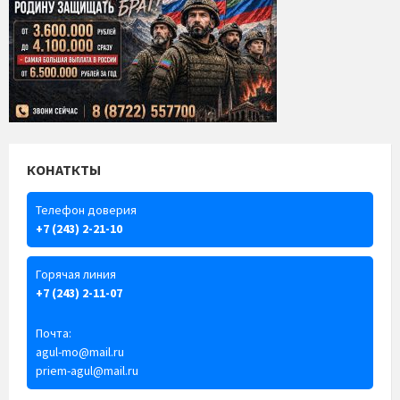
КОНАТКТЫ
Телефон доверия
+7 (243) 2-21-10
Горячая линия
+7 (243) 2-11-07
Почта:
agul-mo@mail.ru
priem-agul@mail.ru