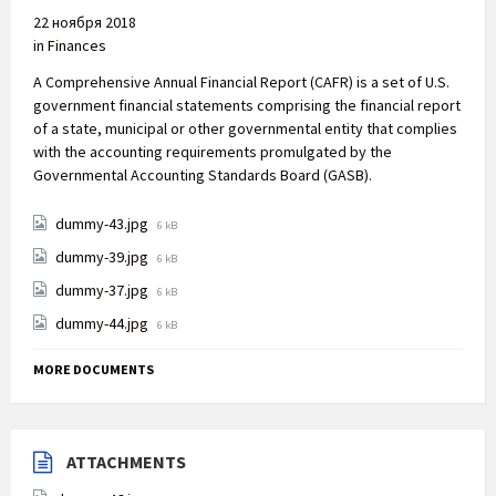
22 ноября 2018
in
Finances
A Comprehensive Annual Financial Report (CAFR) is a set of U.S.
government financial statements comprising the financial report
of a state, municipal or other governmental entity that complies
with the accounting requirements promulgated by the
Governmental Accounting Standards Board (GASB).
File
dummy-43.jpg
6 kB
size:
File
dummy-39.jpg
6 kB
size:
File
dummy-37.jpg
6 kB
size:
File
dummy-44.jpg
6 kB
size:
MORE DOCUMENTS
ATTACHMENTS