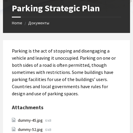
Parking Strategic Plan
Home
Документы
/
Parking is the act of stopping and disengaging a
vehicle and leaving it unoccupied. Parking on one or
both sides of a road is often permitted, though
sometimes with restrictions. Some buildings have
parking facilities for use of the buildings’ users.
Countries and local governments have rules for
design and use of parking spaces.
Attachments
File
dummy-45.jpg
6 kB
size:
File
dummy-52.jpg
6 kB