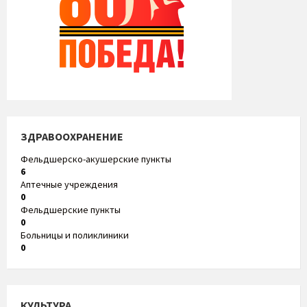
ЗДРАВООХРАНЕНИЕ
Фельдшерско-акушерские пункты
6
Аптечные учреждения
0
Фельдшерские пункты
0
Больницы и поликлиники
0
КУЛЬТУРА