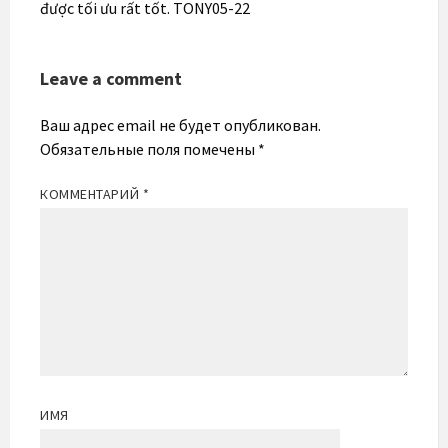
được tối ưu rất tốt. TONY05-22
Leave a comment
Ваш адрес email не будет опубликован.
Обязательные поля помечены
*
КОММЕНТАРИЙ
*
ИМЯ