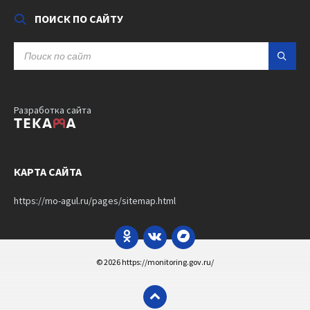
ПОИСК ПО САЙТУ
SEARCH:
Разработка сайта
КАРТА САЙТА
https://mo-agul.ru/pages/sitemap.html
Odnoklassniki
VK
Bandcamp
© 2026 https://monitoring.gov.ru/