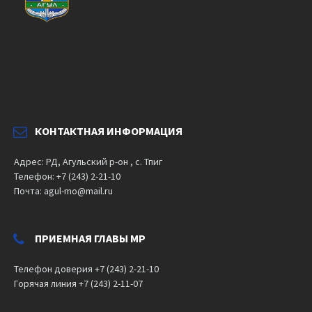
КОНТАКТНАЯ ИНФОРМАЦИЯ
Адрес: РД, Агульский р-он , с. Тпиг
Телефон: +7 (243) 2-21-10
Почта: agul-mo@mail.ru
ПРИЕМНАЯ ГЛАВЫ МР
Телефон доверия +7 (243) 2-21-10
Горячая линия +7 (243) 2-11-07