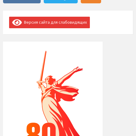
Версия сайта для слабовидящих