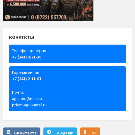
КОНАТКТЫ
Телефон доверия
+7 (243) 2-21-10
Горячая линия
+7 (243) 2-11-07
Почта:
agul-mo@mail.ru
priem-agul@mail.ru
ВКонтакте
Telegram
Ок