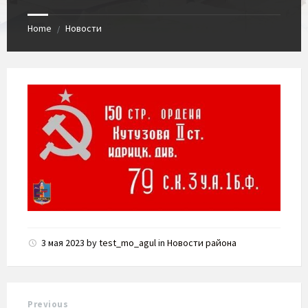
Home
Новости
/
3 мая 2023
by
test_mo_agul
in
Новости района
Previous