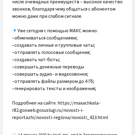
числе очевидных преимуществ – высокое качество
звонков, благодаря чему общаться с абонентом
можно даже при слабом сигнале.
Уже сегодня с помощью МАКС можно:
–обмениваться сообщениями;
–создавать личные и групповые чаты;
–отправлять голосовые сообщения;
–создавать чат-боты;
–совершать денежные переводы
–совершать аудио- и видеозвонки;
–отправлять файлы размером до 4 Гб;
–генерировать тексты и изображения;
Подробнее на сайте. https://maxachkala-
r82.gosweb.gosuslugi.ru/novosti-i-
reportazhi/novosti-regiona/novosti_423.html
14 августа 2025
by
test_mo_agul
in
Здравоохранение