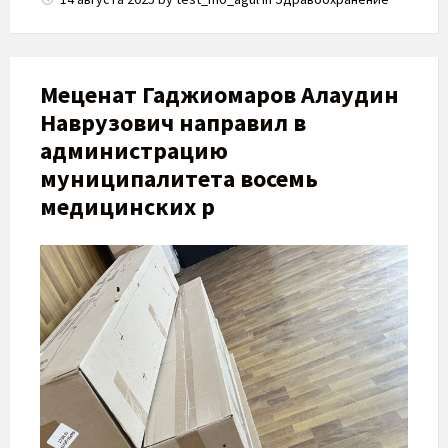
​Меценат Гаджиомаров Алаудин
Наврузович направил в
администрацию
муниципалитета восемь
медицинских р