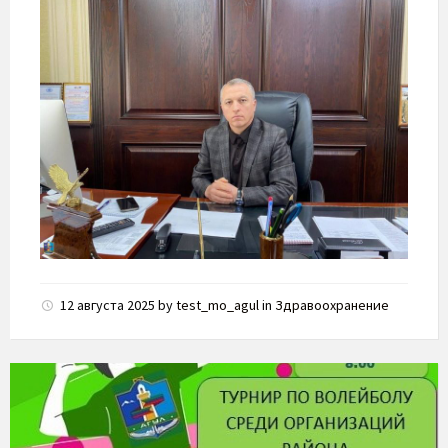
12 августа 2025
by
test_mo_agul
in
Здравоохранение