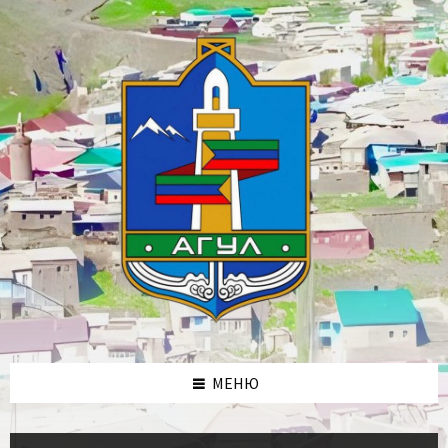
Skip
Skip
Skip
Skip
to
to
to
to
content
left
right
footer
sidebar
sidebar
МЕНЮ