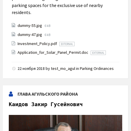
parking spaces for the exclusive use of nearby
residents.
Attachments
File
dummy-55.jpg
6 kB
size:
File
dummy-47.jpg
6 kB
size:
Investment_Policy.pdf
EXTERNAL
Application_for_Solar_Panel_Permit.doc
EXTERNAL
22 ноября 2018
by
test_mo_agul
in
Parking Ordinances
ГЛАВА АГУЛЬСКОГО РАЙОНА
Каидов Закир Гусейнович