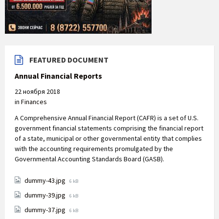
FEATURED DOCUMENT
Annual Financial Reports
22 ноября 2018
in
Finances
A Comprehensive Annual Financial Report (CAFR) is a set of U.S.
government financial statements comprising the financial report
of a state, municipal or other governmental entity that complies
with the accounting requirements promulgated by the
Governmental Accounting Standards Board (GASB).
File
dummy-43.jpg
6 kB
size:
File
dummy-39.jpg
6 kB
size:
File
dummy-37.jpg
6 kB
size: