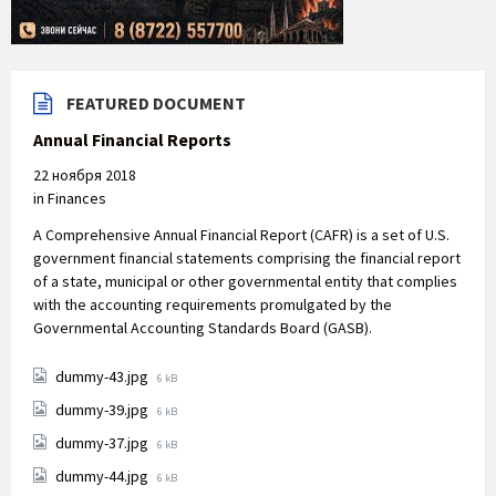
FEATURED DOCUMENT
Annual Financial Reports
22 ноября 2018
in
Finances
A Comprehensive Annual Financial Report (CAFR) is a set of U.S.
government financial statements comprising the financial report
of a state, municipal or other governmental entity that complies
with the accounting requirements promulgated by the
Governmental Accounting Standards Board (GASB).
File
dummy-43.jpg
6 kB
size:
File
dummy-39.jpg
6 kB
size:
File
dummy-37.jpg
6 kB
size:
File
dummy-44.jpg
6 kB
size: