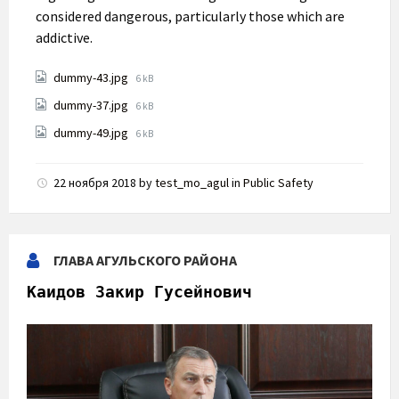
considered dangerous, particularly those which are
addictive.
Attachments
File
dummy-43.jpg
6 kB
size:
File
dummy-37.jpg
6 kB
size:
File
dummy-49.jpg
6 kB
size:
22 ноября 2018
by
test_mo_agul
in
Public Safety
ГЛАВА АГУЛЬСКОГО РАЙОНА
Каидов Закир Гусейнович